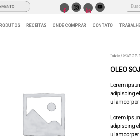
AMENTO
RODUTOS
RECEITAS
ONDE COMPRAR
CONTATO
TRABALH
Início
/
MARG E 
OLEO SOJA
Lorem ipsum
adipiscing eli
ullamcorper 
Lorem ipsum
adipiscing eli
ullamcorper 