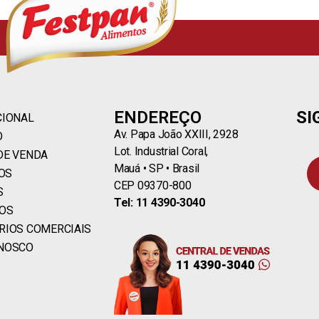
ENDEREÇO
SI
CIONAL
Av. Papa João XXIII, 2928
O
Lot. Industrial Coral,
DE VENDA
Mauá • SP • Brasil
OS
CEP 09370-800
S
Tel: 11 4390-3040
ROS
RIOS COMERCIAIS
ONOSCO